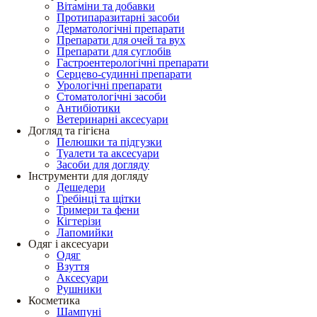
Вітаміни та добавки
Протипаразитарні засоби
Дерматологічні препарати
Препарати для очей та вух
Препарати для суглобів
Гастроентерологічні препарати
Серцево-судинні препарати
Урологічні препарати
Стоматологічні засоби
Антибіотики
Ветеринарні аксесуари
Догляд та гігієна
Пелюшки та підгузки
Туалети та аксесуари
Засоби для догляду
Інструменти для догляду
Дешедери
Гребінці та щітки
Тримери та фени
Кігтерізи
Лапомийки
Одяг і аксесуари
Одяг
Взуття
Аксесуари
Рушники
Косметика
Шампуні