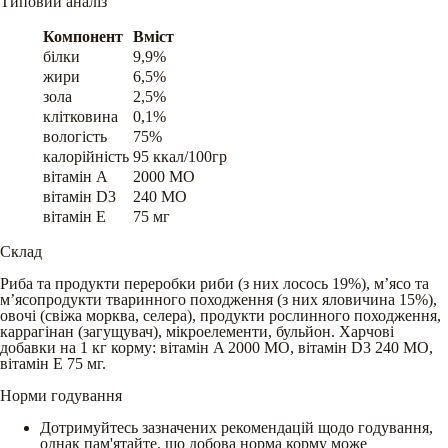
Типовий аналіз
Компонент
Вміст
білки
9,9%
жири
6,5%
зола
2,5%
клітковина
0,1%
вологість
75%
калорійність
95 ккал/100гр
вітамін A
2000 МО
вітамін D3
240 МО
вітамін E
75 мг
Склад
Риба та продукти переробки риби (з них лосось 19%), мʼясо та
мʼясопродукти тваринного походження (з них яловичина 15%),
овочі (свіжа морква, селера), продукти рослинного походження,
каррагінан (загущувач), мікроелементи, бульйон. Харчові
добавки на 1 кг корму: вітамін A 2000 МО, вітамін D3 240 МО,
вітамін E 75 мг.
Норми годування
Дотримуйтесь зазначених рекомендацій щодо годування,
однак пам'ятайте, що добова норма корму може