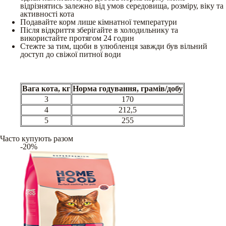
відрізнятись залежно від умов середовища, розміру, віку та
активності кота
Подавайте корм лише кімнатної температури
Після відкриття зберігайте в холодильнику та
використайте протягом 24 годин
Стежте за тим, щоби в улюбленця завжди був вільний
доступ до свіжої питної води
Вага кота, кг
Норма годування, грамів/добу
3
170
4
212,5
5
255
Часто купують разом
-20%