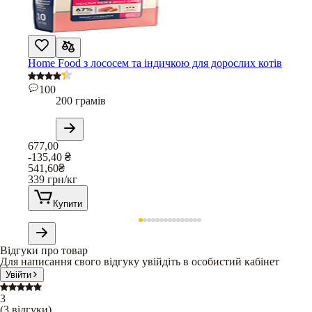
Home Food з лососем та індичкою для дорослих котів
100
200 грамів
677,00
-135,40
₴
541,60
₴
339
грн/кг
Купити
Відгуки про товар
Для написання свого відгуку увійдіть в особистий кабінет
Увійти
3
(
3
відгуки
)