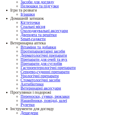
Засоби для догляду
Пелюшки та підгузки
Ігри та розваги
Іграшки
Домашній затишок
Кігтеточки
Спальні місця
Охолоджувальні аксесуари
Дверцята та решітки
Smart-гаджети
Ветеринарна аптека
Вітаміни та добавки
Протипаразитарні засоби
Дерматологічні препарати
Препарати для очей та вух
Препарати для суглобів
Гастроентерологічні препарати
Серцево-судинні препарати
Урологічні препарати
Стоматологічні засоби
Антибіотики
Ветеринарні аксесуари
Прогулянки і подорожі
Переноски, сумки, рюкзаки
Нашийники, повідці, шлеї
Рулетки
Інструменти для догляду
Дешедери