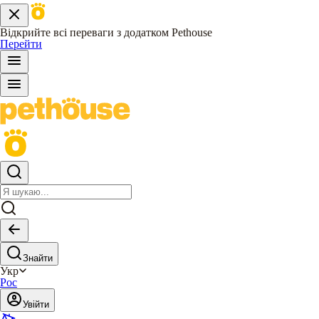
Відкрийте всі переваги з додатком Pethouse
Перейти
Знайти
Укр
Рос
Увійти