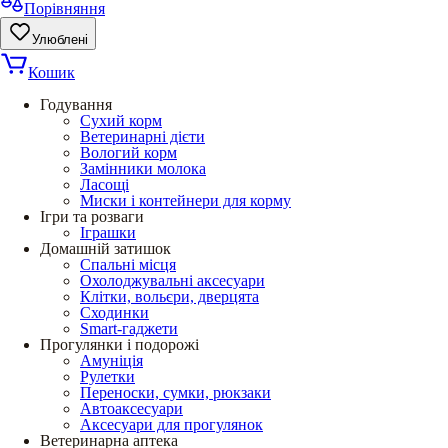
Порівняння
Улюблені
Кошик
Годування
Сухий корм
Ветеринарні дієти
Вологий корм
Замінники молока
Ласощі
Миски і контейнери для корму
Ігри та розваги
Іграшки
Домашній затишок
Спальні місця
Охолоджувальні аксесуари
Клітки, вольєри, дверцята
Сходинки
Smart-гаджети
Прогулянки і подорожі
Амуніція
Рулетки
Переноски, сумки, рюкзаки
Автоаксесуари
Аксесуари для прогулянок
Ветеринарна аптека