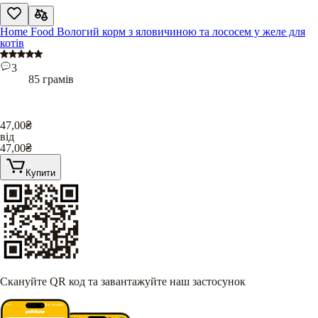
Home Food Вологий корм з яловичиною та лососем у желе для
котів
3
85 грамів
47,00
₴
від
47,00
₴
Купити
Скануйте QR код та завантажуйте наш застосунок