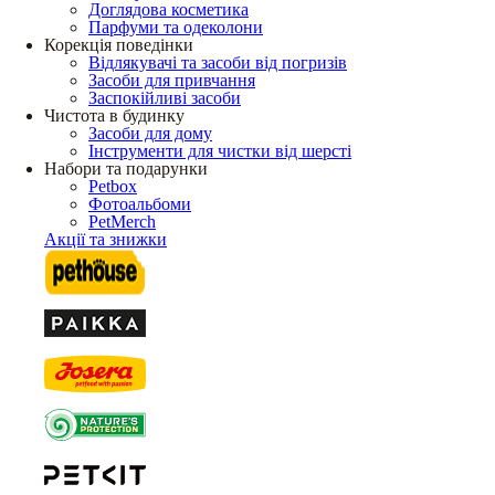
Доглядова косметика
Парфуми та одеколони
Корекція поведінки
Відлякувачі та засоби від погризів
Засоби для привчання
Заспокійливі засоби
Чистота в будинку
Засоби для дому
Інструменти для чистки від шерсті
Набори та подарунки
Petbox
Фотоальбоми
PetMerch
Акції та знижки