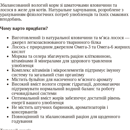
Збалансований вологий корм зі шматочками яловичини та
лосося в желе для котів. Натуральне харчування, розроблене з
урахуванням фізіологічних потреб улюбленців та їхніх смакових
вподобань.
Чому варто придбати?
Виготовлений із натуральної яловичини та мʼяса лосося —
джерел легкозасвоюваного тваринного білка
Лосось є природним джерелом Омега-3 та Омега-6 жирних
кислот
Морква та селера збагачують раціон клітковиною,
вітамінами й мінералами для здорового травлення
улюбленця
Комплекс вітамінів і мікроелементів підтримує імунну
систему та загальний стан організму
Містить бульйон для насиченого мʼясного аромату
Високий вміст вологи сприяє гідратації, допомагаючи
підтримувати нормальний водний баланс та роботу
сечовидільної системи
Оптимальний вміст жирів забезпечує достатній рівень
енергії вашого улюбленця
Не містить штучних барвників, ароматизаторів і
консервантів
Повноцінний та збалансований раціон для щоденного
годування