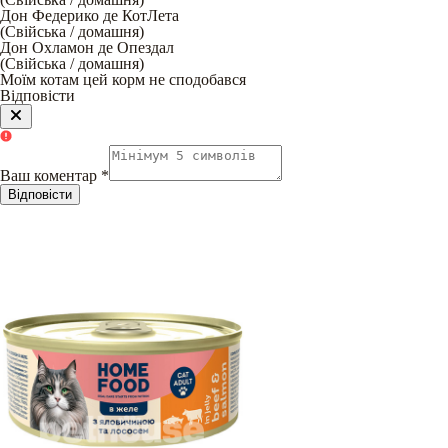
Дон Федерико де КотЛета
(
Свійська / домашня
)
Дон Охламон де Опездал
(
Свійська / домашня
)
Моїм котам цей корм не сподобався
Відповісти
Ваш коментар
*
Відповісти