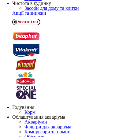
Чистота в будинку
Засоби для дому та клітки
Акції та знижки
Годування
Корм
Облаштування акваріума
Акваріуми
Фільтри для акваріума
Компресори та помпи
Обігрівачі