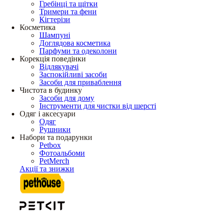
Гребінці та щітки
Тримери та фени
Кігтерізи
Косметика
Шампуні
Доглядова косметика
Парфуми та одеколони
Корекція поведінки
Відлякувачі
Заспокійливі засоби
Засоби для приваблення
Чистота в будинку
Засоби для дому
Інструменти для чистки від шерсті
Одяг і аксесуари
Одяг
Рушники
Набори та подарунки
Petbox
Фотоальбоми
PetMerch
Акції та знижки