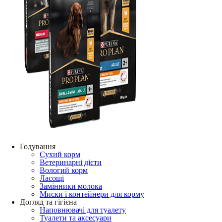
Годування
Сухий корм
Ветеринарні дієти
Вологий корм
Ласощі
Замінники молока
Миски і контейнери для корму
Догляд та гігієна
Наповнювачі для туалету
Туалети та аксесуари