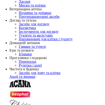
Ласощі
Миски та поїлки
Ветеринарна аптека
Вітаміни та добавки
Протипаразитарні засоби
Догляд та гігієна
Засоби для догляду
Косметика
Інструменти для догляду
Туалети та аксесуари
Наповнювачі для клітки і туалету
Домашній затишок
Гамаки та тунелі
Ігри та розваги
Іграшки
Прогулянки і подорожі
Переноски
Рулетки і шлеї
Чистота в будинку
Засоби для дому та клітки
Акції та знижки