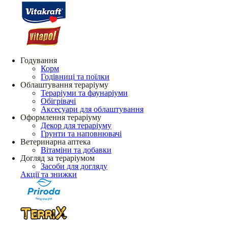
Годування
Корм
Годівниці та поїлки
Облаштування тераріуму
Тераріуми та фаунаріуми
Обігрівачі
Аксесуари для облаштування
Оформлення тераріуму
Декор для тераріуму
Грунти та наповнювачі
Ветеринарна аптека
Вітаміни та добавки
Догляд за тераріумом
Засоби для догляду
Акції та знижки