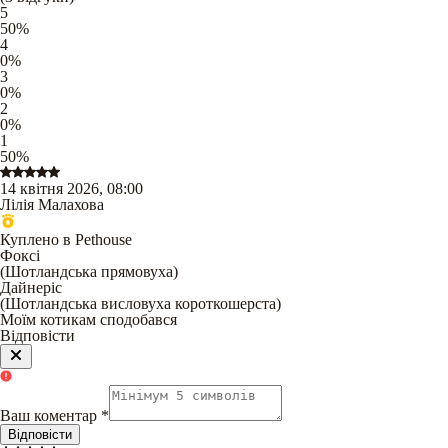
5
50
%
4
0
%
3
0
%
2
0
%
1
50
%
14 квітня 2026, 08:00
Лілія Малахова
Куплено в Pethouse
Фоксі
(
Шотландська прямовуха
)
Дайнеріс
(
Шотландська висловуха короткошерста
)
Моїм котикам сподобався
Відповісти
Ваш коментар
*
Відповісти