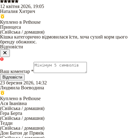
12 квітня 2026, 19:05
Наталия Хитрич
Куплено в Pethouse
Принцеса
(
Свійська / домашня
)
Кішка категорично відмовилася їсти, хоча сухий корм цього
бренду обожнює.
Відповісти
Ваш коментар
*
Відповісти
23 березня 2026, 14:32
Людмила Воеводина
Куплено в Pethouse
Ася Іванівна
(
Свійська / домашня
)
Гера Берта
(
Свійська / домашня
)
Тедди
(
Свійська / домашня
)
Дон Батон де Прянік
(
Свійська / домашня
)