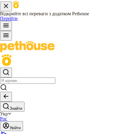
Відкрийте всі переваги з додатком Pethouse
Перейти
Знайти
Укр
Рос
Увійти