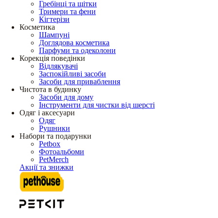
Гребінці та щітки
Тримери та фени
Кігтерізи
Косметика
Шампуні
Доглядова косметика
Парфуми та одеколони
Корекція поведінки
Відлякувачі
Заспокійливі засоби
Засоби для приваблення
Чистота в будинку
Засоби для дому
Інструменти для чистки від шерсті
Одяг і аксесуари
Одяг
Рушники
Набори та подарунки
Petbox
Фотоальбоми
PetMerch
Акції та знижки