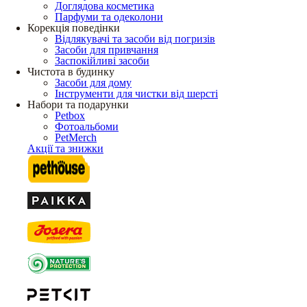
Доглядова косметика
Парфуми та одеколони
Корекція поведінки
Відлякувачі та засоби від погризів
Засоби для привчання
Заспокійливі засоби
Чистота в будинку
Засоби для дому
Інструменти для чистки від шерсті
Набори та подарунки
Petbox
Фотоальбоми
PetMerch
Акції та знижки