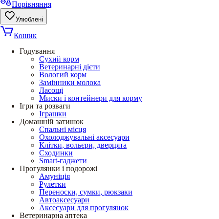
Порівняння
Улюблені
Кошик
Годування
Сухий корм
Ветеринарні дієти
Вологий корм
Замінники молока
Ласощі
Миски і контейнери для корму
Ігри та розваги
Іграшки
Домашній затишок
Спальні місця
Охолоджувальні аксесуари
Клітки, вольєри, дверцята
Сходинки
Smart-гаджети
Прогулянки і подорожі
Амуніція
Рулетки
Переноски, сумки, рюкзаки
Автоаксесуари
Аксесуари для прогулянок
Ветеринарна аптека