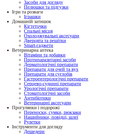
Засоби для догляду
Пелюшки та підгузки
Ігри та розваги
Іграшки
Домашній затишок
Кігтеточки
Спальні місця
Охолоджувальні аксесуари
Дверцята та решітки
Smart-гаджети
Ветеринарна аптека
Вітаміни та добавки
Протипаразитарні засоби
Дерматологічні препарати
Препарати для очей та вух
Препарати для суглобів
Гастроентерологічні препарати
Серцево-судинні препарати
Урологічні препарати
Стоматологічні засоби
Антибіотики
Ветеринарні аксесуари
Прогулянки і подорожі
Переноски, сумки, рюкзаки
Нашийники, повідці, шлеї
Рулетки
Інструменти для догляду
Дешедери