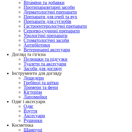
Вітаміни та добавки
Протипаразитарні засоби
Дерматологічні препарати
Препарати для очей та вух
Препарати для суглобів
Гастроентерологічні препарати
Серцево-судинні препарати
Урологічні препарати
Стоматологічні засоби
Антибіотики
Ветеринарні аксесуари
Догляд та гігієна
Пелюшки та підгузки
Туалети та аксесуари
Засоби для догляду
Інструменти для догляду
Дешедери
Гребінці та щітки
Тримери та фени
Кігтерізи
Лапомийки
Одяг і аксесуари
Одяг
Взуття
Аксесуари
Рушники
Косметика
Шампуні