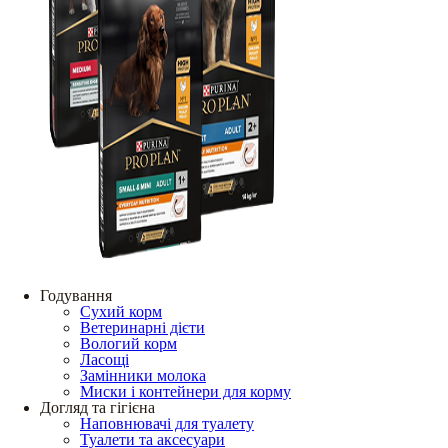
Годування
Сухий корм
Ветеринарні дієти
Вологий корм
Ласощі
Замінники молока
Миски і контейнери для корму
Догляд та гігієна
Наповнювачі для туалету
Туалети та аксесуари