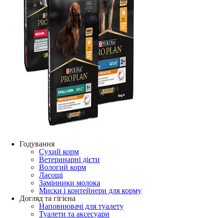
Годування
Сухий корм
Ветеринарні дієти
Вологий корм
Ласощі
Замінники молока
Миски і контейнери для корму
Догляд та гігієна
Наповнювачі для туалету
Туалети та аксесуари