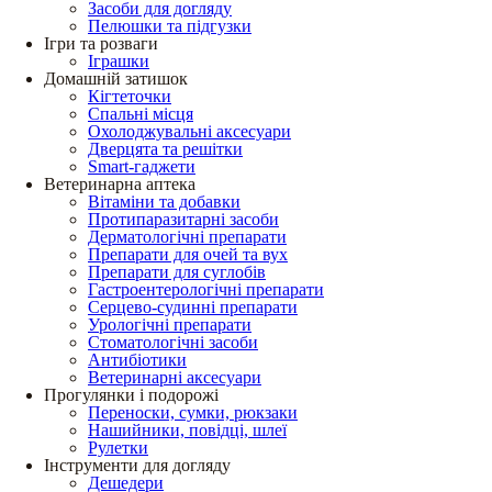
Засоби для догляду
Пелюшки та підгузки
Ігри та розваги
Іграшки
Домашній затишок
Кігтеточки
Спальні місця
Охолоджувальні аксесуари
Дверцята та решітки
Smart-гаджети
Ветеринарна аптека
Вітаміни та добавки
Протипаразитарні засоби
Дерматологічні препарати
Препарати для очей та вух
Препарати для суглобів
Гастроентерологічні препарати
Серцево-судинні препарати
Урологічні препарати
Стоматологічні засоби
Антибіотики
Ветеринарні аксесуари
Прогулянки і подорожі
Переноски, сумки, рюкзаки
Нашийники, повідці, шлеї
Рулетки
Інструменти для догляду
Дешедери