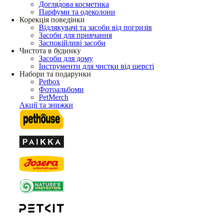
Доглядова косметика
Парфуми та одеколони
Корекція поведінки
Відлякувачі та засоби від погризів
Засоби для привчання
Заспокійливі засоби
Чистота в будинку
Засоби для дому
Інструменти для чистки від шерсті
Набори та подарунки
Petbox
Фотоальбоми
PetMerch
Акції та знижки