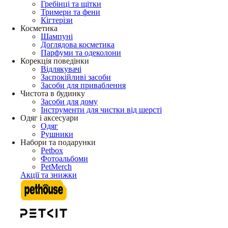
Гребінці та щітки
Тримери та фени
Кігтерізи
Косметика
Шампуні
Доглядова косметика
Парфуми та одеколони
Корекція поведінки
Відлякувачі
Заспокійливі засоби
Засоби для приваблення
Чистота в будинку
Засоби для дому
Інструменти для чистки від шерсті
Одяг і аксесуари
Одяг
Рушники
Набори та подарунки
Petbox
Фотоальбоми
PetMerch
Акції та знижки