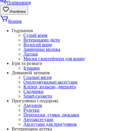
Порівняння
Улюблені
Кошик
Годування
Сухий корм
Ветеринарні дієти
Вологий корм
Замінники молока
Ласощі
Миски і контейнери для корму
Ігри та розваги
Іграшки
Домашній затишок
Спальні місця
Охолоджувальні аксесуари
Клітки, вольєри, дверцята
Сходинки
Smart-гаджети
Прогулянки і подорожі
Амуніція
Рулетки
Переноски, сумки, рюкзаки
Автоаксесуари
Аксесуари для прогулянок
Ветеринарна аптека