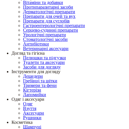
Вітаміни та добавки
Протипаразитарні засоби
Дерматологічні препарати
Препарати для очей та вух
Препарати для суглобів
Гастроентерологічні препарати
Серцево-судинні препарати
Урологічні препарати
Стоматологічні засоби
Антибіотики
Ветеринарні аксесуари
Догляд та гігієна
Пелюшки та підгузки
Туалети та аксесуари
Засоби для догляду
Інструменти для догляду
Дешедери
Гребінці та щітки
Тримери та фени
Кігтерізи
Лапомийки
Одяг і аксесуари
Одяг
Взуття
Аксесуари
Рушники
Косметика
Шампуні