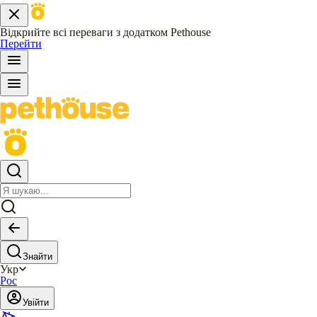
Відкрийте всі переваги з додатком Pethouse
Перейти
Знайти
Укр
Рос
Увійти