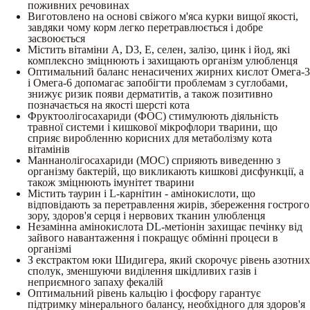
поживних речовинах
Виготовлено на основі свіжого м'яса курки вищої якості,
завдяки чому корм легко перетравлюється і добре
засвоюється
Містить вітаміни А, D3, Е, селен, залізо, цинк і йод, які
комплексно зміцнюють і захищають організм улюбленця
Оптимальний баланс ненасичених жирних кислот Омега-3
і Омега-6 допомагає запобігти проблемам з суглобами,
знижує ризик появи дерматитів, а також позитивно
позначається на якості шерсті кота
Фруктоолігосахариди (ФОС) стимулюють діяльність
травної системи і кишкової мікрофлори тварини, що
сприяє виробленню корисних для метаболізму кота
вітамінів
Маннанолігосахариди (МОС) сприяють виведенню з
організму бактерій, що викликають кишкові дисфункції, а
також зміцнюють імунітет тварини
Містить таурин і L-карнітин - амінокислоти, що
відповідають за перетравлення жирів, збереження гострого
зору, здоров'я серця і нервових тканин улюбленця
Незамінна амінокислота DL-метіонін захищає печінку від
зайвого навантаження і покращує обмінні процеси в
організмі
З екстрактом юки Шидигера, який скорочує рівень азотних
сполук, зменшуючи виділення шкідливих газів і
неприємного запаху фекалій
Оптимальний рівень кальцію і фосфору гарантує
підтримку мінерального балансу, необхідного для здоров'я