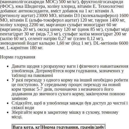
(маннанолігосахариди МОС) 500 мг/кг), фруктоолігосахариди
(ФОС), юка Шидигера, холіну хлорид, вітамін Е. Технологічні
добавки: антиоксиданти, вміст добавок на 1 кг: вітамін А
(ретинолу ацетат) 23000 МО, вітамін D3 (холекальциферол) 1600
МО, вітамін Е (альфа-токоферол ацетат) 120 мг, таурин 1400 мг,
холіну хлорид 2200 мг, марганцю сульфат моногідрат 60 мг
(марганець 20 мг), оксид цинку 120 мг (цинк 85 мг), сульфат міді
пентагідрат 30 мг (мідь 7,3 мг), сульфат заліза моногідрат 200 мг
(залізо 60 мг), селеніт натрію 0,27 мг (селен 0,12 мг),
зневоднений йодат кальцію 1,60 мг (йод 1 мг). DL-метіонін 6600
мг, L-карнітин 180 мг.
Норми годування
Давати щодня з розрахунку ваги і фізичного навантаження
улюбленця. Дотримуйтеся норм годування, зазначених у
таблиці на пакованні
У разі переходу з одного корму на інший необхідно робити
це поступово. У середньому процес переходу на новий
корм триває 5-7 днів, починаючи з незначного його
додавання до звичного сухого корму, закінчуючи повною
заміною
Слідкуйте, щоб в улюбленця завжди був доступ до чистої і
свіжої води
Зберігайте корм в закритому мішку в сухому, темному
місці.
Вага кота, кг
Норма годування, грамів/добу