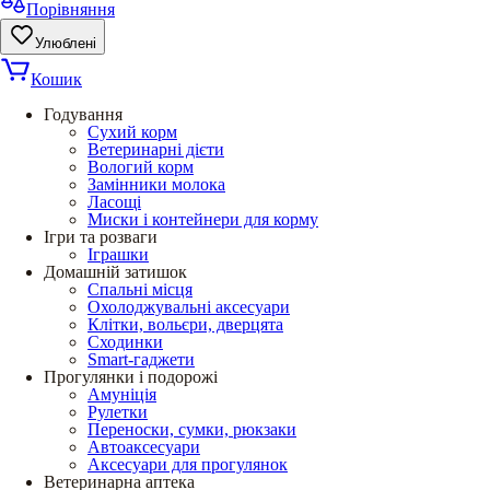
Порівняння
Улюблені
Кошик
Годування
Сухий корм
Ветеринарні дієти
Вологий корм
Замінники молока
Ласощі
Миски і контейнери для корму
Ігри та розваги
Іграшки
Домашній затишок
Спальні місця
Охолоджувальні аксесуари
Клітки, вольєри, дверцята
Сходинки
Smart-гаджети
Прогулянки і подорожі
Амуніція
Рулетки
Переноски, сумки, рюкзаки
Автоаксесуари
Аксесуари для прогулянок
Ветеринарна аптека