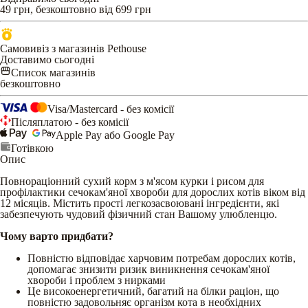
49 грн, безкоштовно від 699 грн
Самовивіз з магазинів Pethouse
Доставимо сьогодні
Список магазинів
безкоштовно
Visa/Mastercard - без комісії
Післяплатою - без комісії
Apple Pay або Google Pay
Готівкою
Опис
Повнораціонний сухий корм з м'ясом курки і рисом для
профілактики сечокам'яної хвороби для дорослих котів віком від
12 місяців. Містить прості легкозасвоювані інгредієнти, які
забезпечують чудовий фізичний стан Вашому улюбленцю.
Чому варто придбати?
Повністю відповідає харчовим потребам дорослих котів,
допомагає знизити ризик виникнення сечокам'яної
хвороби і проблем з нирками
Це високоенергетичний, багатий на білки раціон, що
повністю задовольняє організм кота в необхідних