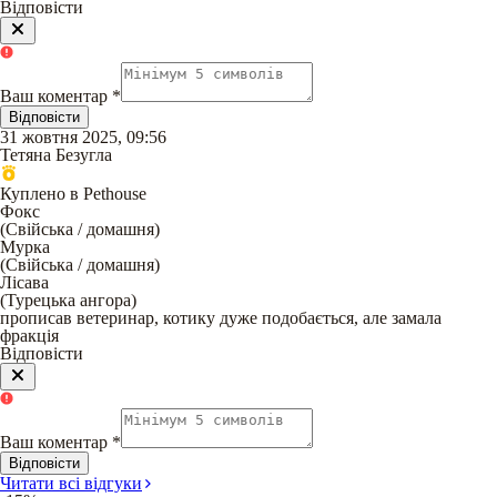
Відповісти
Ваш коментар
*
Відповісти
31 жовтня 2025, 09:56
Тетяна Безугла
Куплено в Pethouse
Фокс
(
Свійська / домашня
)
Мурка
(
Свійська / домашня
)
Лісава
(
Турецька ангора
)
прописав ветеринар, котику дуже подобається, але замала
фракція
Відповісти
Ваш коментар
*
Відповісти
Читати всі відгуки