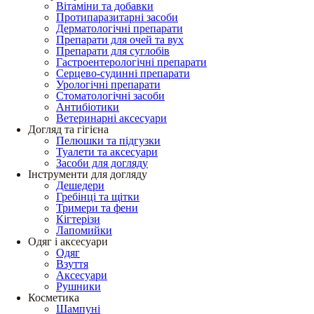
Вітаміни та добавки
Протипаразитарні засоби
Дерматологічні препарати
Препарати для очей та вух
Препарати для суглобів
Гастроентерологічні препарати
Серцево-судинні препарати
Урологічні препарати
Стоматологічні засоби
Антибіотики
Ветеринарні аксесуари
Догляд та гігієна
Пелюшки та підгузки
Туалети та аксесуари
Засоби для догляду
Інструменти для догляду
Дешедери
Гребінці та щітки
Тримери та фени
Кігтерізи
Лапомийки
Одяг і аксесуари
Одяг
Взуття
Аксесуари
Рушники
Косметика
Шампуні