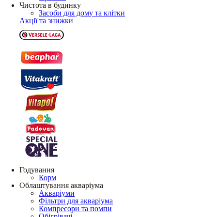
Чистота в будинку
Засоби для дому та клітки
Акції та знижки
Годування
Корм
Облаштування акваріума
Акваріуми
Фільтри для акваріума
Компресори та помпи
Обігрівачі