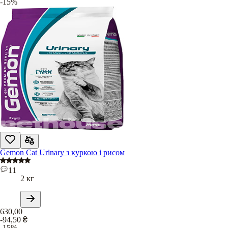
-15%
Gemon Cat Urinary з куркою і рисом
11
2 кг
630,00
-94,50
₴
-15%