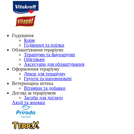
Годування
Корм
Годівниці та поїлки
Облаштування тераріуму
Тераріуми та фаунаріуми
Обігрівачі
Аксесуари для облаштування
Оформлення тераріуму
Декор для тераріуму
Грунти та наповнювачі
Ветеринарна аптека
Вітаміни та добавки
Догляд за тераріумом
Засоби для догляду
Акції та знижки