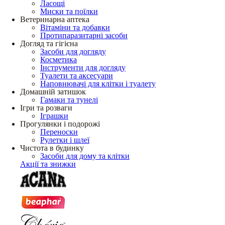
Ласощі
Миски та поїлки
Ветеринарна аптека
Вітаміни та добавки
Протипаразитарні засоби
Догляд та гігієна
Засоби для догляду
Косметика
Інструменти для догляду
Туалети та аксесуари
Наповнювачі для клітки і туалету
Домашній затишок
Гамаки та тунелі
Ігри та розваги
Іграшки
Прогулянки і подорожі
Переноски
Рулетки і шлеї
Чистота в будинку
Засоби для дому та клітки
Акції та знижки