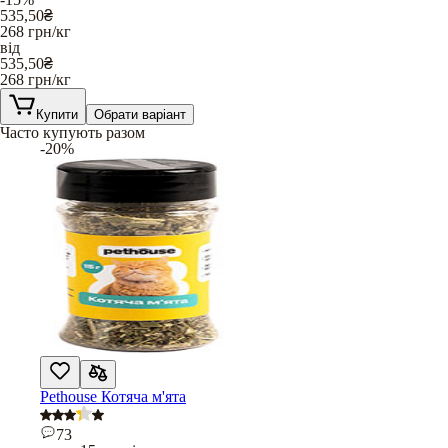
535,50
₴
268
грн/кг
від
535,50
₴
268
грн/кг
Купити
Обрати варіант
Часто купують разом
-20%
Pethouse Котяча м'ята
73