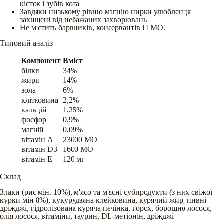
кісток і зубів кота
Завдяки низькому рівню магнію нирки улюбленця
захищені від небажаних захворювань
Не містить барвників, консервантів і ГМО.
Типовий аналіз
Компонент
Вміст
білки
34%
жири
14%
зола
6%
клітковина
2,2%
кальцій
1,25%
фосфор
0,9%
магній
0,09%
вітамін A
23000 МО
вітамін D3
1600 МО
вітамін E
120 мг
Склад
Злаки (рис мін. 10%), м'ясо та м'ясні субпродукти (з них свіжої
курки мін 8%), кукурудзяна клейковина, курячий жир, пивні
дріжджі, гідролізована куряча печінка, горох, борошно лосося,
олія лосося, вітаміни, таурин, DL-метіонін, дріжджі