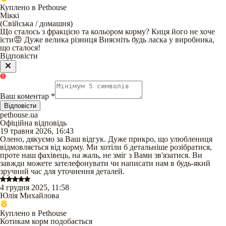
Куплено в Pethouse
Міккі
(
Свійська / домашня
)
Що сталось з фракцією та кольором корму? Киця його не хоче
їсти😡 Дуже велика різниця Виясніть будь ласка у виробника,
що сталося!
Відповісти
Ваш коментар
*
Відповісти
pethouse.ua
Офіційна відповідь
19 травня 2026, 16:43
Олено, дякуємо за Ваш відгук. Дуже прикро, що улюблениця
відмовляється від корму. Ми хотіли б детальніше розібратися,
проте наш фахівець, на жаль, не зміг з Вами зв'язатися. Ви
завжди можете зателефонувати чи написати нам в будь-який
зручний час для уточнення деталей.
4 грудня 2025, 11:58
Юлія Михайлова
Куплено в Pethouse
Котикам корм подобається