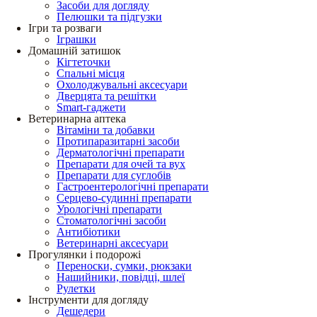
Засоби для догляду
Пелюшки та підгузки
Ігри та розваги
Іграшки
Домашній затишок
Кігтеточки
Спальні місця
Охолоджувальні аксесуари
Дверцята та решітки
Smart-гаджети
Ветеринарна аптека
Вітаміни та добавки
Протипаразитарні засоби
Дерматологічні препарати
Препарати для очей та вух
Препарати для суглобів
Гастроентерологічні препарати
Серцево-судинні препарати
Урологічні препарати
Стоматологічні засоби
Антибіотики
Ветеринарні аксесуари
Прогулянки і подорожі
Переноски, сумки, рюкзаки
Нашийники, повідці, шлеї
Рулетки
Інструменти для догляду
Дешедери