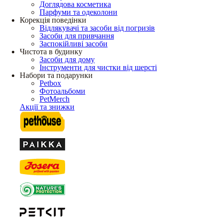
Доглядова косметика
Парфуми та одеколони
Корекція поведінки
Відлякувачі та засоби від погризів
Засоби для привчання
Заспокійливі засоби
Чистота в будинку
Засоби для дому
Інструменти для чистки від шерсті
Набори та подарунки
Petbox
Фотоальбоми
PetMerch
Акції та знижки