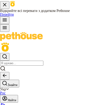
Відкрийте всі переваги з додатком Pethouse
Перейти
Знайти
Укр
Рос
Увійти