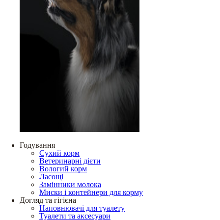
Годування
Сухий корм
Ветеринарні дієти
Вологий корм
Ласощі
Замінники молока
Миски і контейнери для корму
Догляд та гігієна
Наповнювачі для туалету
Туалети та аксесуари