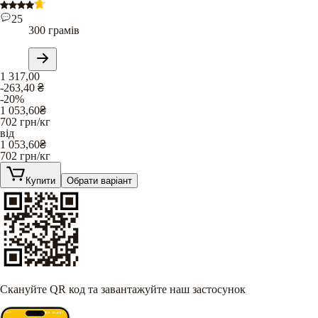
25
300 грамів
1 317,00
-263,40
₴
-20%
1 053,60
₴
702
грн/кг
від
1 053,60
₴
702
грн/кг
Купити
Обрати варіант
Скануйте QR код та завантажуйте наш застосунок