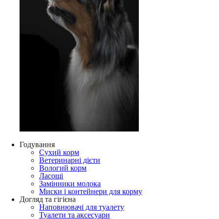
Годування
Сухий корм
Ветеринарні дієти
Вологий корм
Ласощі
Замінники молока
Миски і контейнери для корму
Догляд та гігієна
Наповнювачі для туалету
Туалети та аксесуари