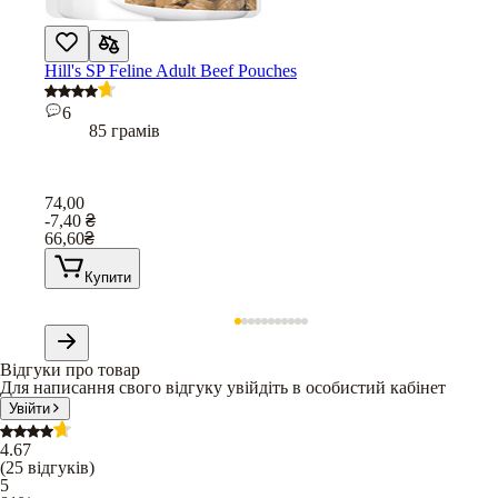
Hill's SP Feline Adult Beef Pouches
6
85 грамів
74,00
-7,40
₴
66,60
₴
Купити
Відгуки про товар
Для написання свого відгуку увійдіть в особистий кабінет
Увійти
4.67
(
25
відгуків
)
5