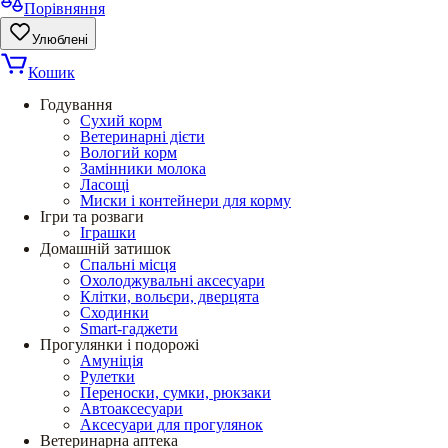
Порівняння
Улюблені
Кошик
Годування
Сухий корм
Ветеринарні дієти
Вологий корм
Замінники молока
Ласощі
Миски і контейнери для корму
Ігри та розваги
Іграшки
Домашній затишок
Спальні місця
Охолоджувальні аксесуари
Клітки, вольєри, дверцята
Сходинки
Smart-гаджети
Прогулянки і подорожі
Амуніція
Рулетки
Переноски, сумки, рюкзаки
Автоаксесуари
Аксесуари для прогулянок
Ветеринарна аптека