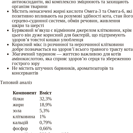
антиоксиданти, які комплексно зміцнюють та захищають
організм тварини
Містить ненасичені жирні кислоти Омега-3 та Омега-6, які
позитивно впливають на розумові здібності кота, стан його
серцево-судинної системи, обмін речовин, живлення
шкіри та шерсті
Буряковий м’якуш є відмінним джерелом клітковини, крім
цього він дуже корисний для бактерій, що підтримують
здоров’я товстої кишки улюбленця
Корисний мікс із розчинної та нерозчинної клітковини
добре позначається на здоров’ї всього травного тракту кота
Збагачений таурином — життєво важливою для котів
амінокислотою, яка сприяє здоров’ю серця та збереженню
гострого зору
Не містить штучних барвників, ароматизаторів та
консервантів
Типовий аналіз
Компонент
Вміст
білки
32,3%
жири
18,9%
зола
5,3%
клітковина
1%
кальцій
0,79%
фосфор
0,66%