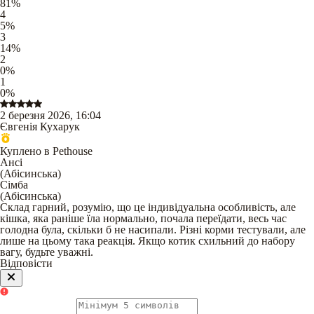
81
%
4
5
%
3
14
%
2
0
%
1
0
%
2 березня 2026, 16:04
Євгенія Кухарук
Куплено в Pethouse
Ансі
(
Абісинська
)
Сімба
(
Абісинська
)
Склад гарний, розумію, що це індивідуальна особливість, але
кішка, яка раніше їла нормально, почала переїдати, весь час
голодна була, скільки б не насипали. Різні корми тестували, але
лише на цьому така реакція. Якщо котик схильний до набору
вагу, будьте уважні.
Відповісти