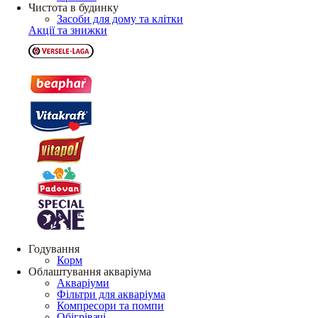
Чистота в будинку
Засоби для дому та клітки
Акції та знижки
Годування
Корм
Облаштування акваріума
Акваріуми
Фільтри для акваріума
Компресори та помпи
Обігрівачі