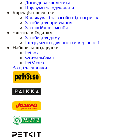
Доглядова косметика
Парфуми та одеколони
Корекція поведінки
Відлякувачі та засоби від погризів
Засоби для привчання
Заспокійливі засоби
Чистота в будинку
Засоби для дому
Інструменти для чистки від шерсті
Набори та подарунки
Petbox
Фотоальбоми
PetMerch
Акції та знижки