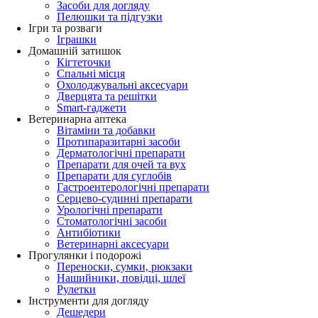
Засоби для догляду
Пелюшки та підгузки
Ігри та розваги
Іграшки
Домашній затишок
Кігтеточки
Спальні місця
Охолоджувальні аксесуари
Дверцята та решітки
Smart-гаджети
Ветеринарна аптека
Вітаміни та добавки
Протипаразитарні засоби
Дерматологічні препарати
Препарати для очей та вух
Препарати для суглобів
Гастроентерологічні препарати
Серцево-судинні препарати
Урологічні препарати
Стоматологічні засоби
Антибіотики
Ветеринарні аксесуари
Прогулянки і подорожі
Переноски, сумки, рюкзаки
Нашийники, повідці, шлеї
Рулетки
Інструменти для догляду
Дешедери