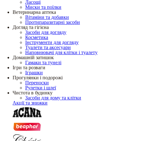
Ласощі
Миски та поїлки
Ветеринарна аптека
Вітаміни та добавки
Протипаразитарні засоби
Догляд та гігієна
Засоби для догляду
Косметика
Інструменти для догляду
Туалети та аксесуари
Наповнювачі для клітки і туалету
Домашній затишок
Гамаки та тунелі
Ігри та розваги
Іграшки
Прогулянки і подорожі
Переноски
Рулетки і шлеї
Чистота в будинку
Засоби для дому та клітки
Акції та знижки