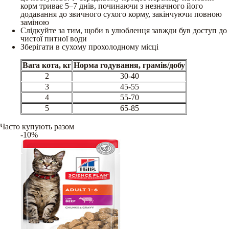
корм триває 5–7 днів, починаючи з незначного його
додавання до звичного сухого корму, закінчуючи повною
заміною
Слідкуйте за тим, щоби в улюбленця завжди був доступ до
чистої питної води
Зберігати в сухому прохолодному місці
Вага кота, кг
Норма годування, грамів/добу
2
30-40
3
45-55
4
55-70
5
65-85
Часто купують разом
-10%