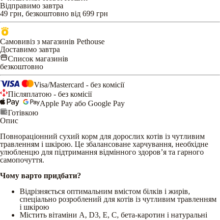
Відправимо завтра
49 грн, безкоштовно від 699 грн
Самовивіз з магазинів Pethouse
Доставимо завтра
Список магазинів
безкоштовно
Visa/Mastercard - без комісії
Післяплатою - без комісії
Apple Pay або Google Pay
Готівкою
Опис
Повнораціонний сухий корм для дорослих котів із чутливим
травленням і шкірою. Це збалансоване харчування, необхідне
улюбленцю для підтримання відмінного здоров’я та гарного
самопочуття.
Чому варто придбати?
Відрізняється оптимальним вмістом білків і жирів,
спеціально розроблений для котів із чутливим травленням
і шкірою
Містить вітаміни A, D3, E, C, бета-каротин і натуральні