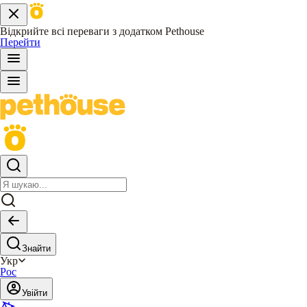
Відкрийте всі переваги з додатком Pethouse
Перейти
Знайти
Укр
Рос
Увійти