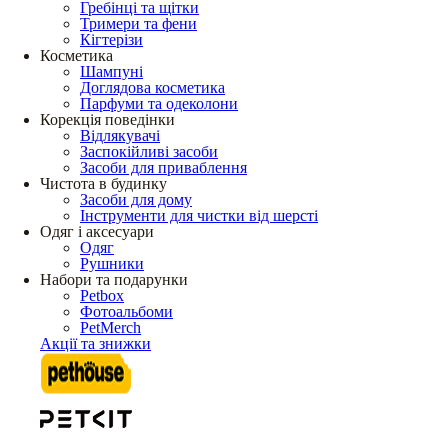
Гребінці та щітки
Тримери та фени
Кігтерізи
Косметика
Шампуні
Доглядова косметика
Парфуми та одеколони
Корекція поведінки
Відлякувачі
Заспокійливі засоби
Засоби для приваблення
Чистота в будинку
Засоби для дому
Інструменти для чистки від шерсті
Одяг і аксесуари
Одяг
Рушники
Набори та подарунки
Petbox
Фотоальбоми
PetMerch
Акції та знижки