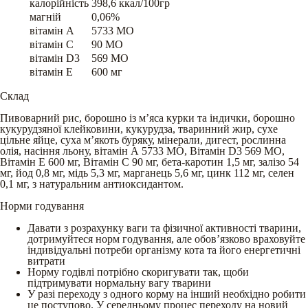
калорійність
398,6 ккал/100гр
магній
0,06%
вітамін A
5733 МО
вітамін C
90 МО
вітамін D3
569 МО
вітамін E
600 мг
Склад
Пивоварний рис, борошно із м’яса курки та індички, борошно
кукурудзяної клейковини, кукурудза, тваринний жир, сухе
цільне яйце, суха м’якоть буряку, мінерали, дигест, рослинна
олія, насіння льону, вітамін А 5733 МО, Вітамін D3 569 МO,
Вітамін E 600 мг, Вітамін C 90 мг, бета-каротин 1,5 мг, залізо 54
мг, йод 0,8 мг, мідь 5,3 мг, марганець 5,6 мг, цинк 112 мг, селен
0,1 мг, з натуральним антиоксидантом.
Норми годування
Давати з розрахунку ваги та фізичної активності тварини,
дотримуйтеся норм годування, але обов’язково враховуйте
індивідуальні потреби організму кота та його енергетичні
витрати
Норму годівлі потрібно скоригувати так, щоби
підтримувати нормальну вагу тварини
У разі переходу з одного корму на інший необхідно робити
це поступово. У середньому процес переходу на новий