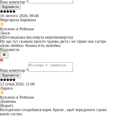
Ваш коментар
*
Відповісти
16 лютого 2026, 09:46
Маргарита Барикіна
Куплено в Pethouse
Люся
(
Шотландська висловуха короткошерста
)
Ну що тут скажеш просто чудова дієта і не гірше ніж гастро
цієїж лінійки. Кошка їсть залюбки
Відповісти
Ваш коментар
*
Відповісти
12 січня 2026, 11:06
Лариса
Куплено в Pethouse
Домініка
(
Корат
)
Котодитині сподобався корм. Брали , щоб чередувати з роял
канін гастро.