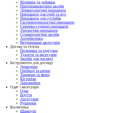
Вітаміни та добавки
Протипаразитарні засоби
Дерматологічні препарати
Препарати для очей та вух
Препарати для суглобів
Гастроентерологічні препарати
Серцево-судинні препарати
Урологічні препарати
Стоматологічні засоби
Антибіотики
Ветеринарні аксесуари
Догляд та гігієна
Пелюшки та підгузки
Туалети та аксесуари
Засоби для догляду
Інструменти для догляду
Дешедери
Гребінці та щітки
Тримери та фени
Кігтерізи
Лапомийки
Одяг і аксесуари
Одяг
Взуття
Аксесуари
Рушники
Косметика
Шампуні