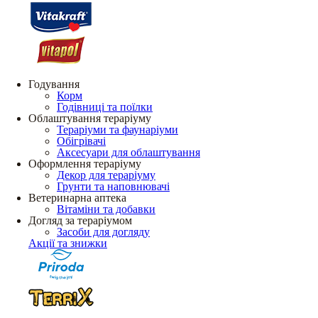
Годування
Корм
Годівниці та поїлки
Облаштування тераріуму
Тераріуми та фаунаріуми
Обігрівачі
Аксесуари для облаштування
Оформлення тераріуму
Декор для тераріуму
Грунти та наповнювачі
Ветеринарна аптека
Вітаміни та добавки
Догляд за тераріумом
Засоби для догляду
Акції та знижки