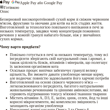
Apple Pay або Google Pay
Готівкою
Опис
Беззерновий високопротеїновий сухий корм зі свіжим червоним
м'ясом, фруктами та овочами для котів на всіх стадіях життя.
Виготовлений за технологією повільного випікання в печі за
низьких температур, завдяки чому концентрація поживних
речовин у кожній гранулі набагато більше, ніж у звичайних
сухих кормах.
Чому варто придбати?
Повільно готується в печі за низьких температур, тому всі
інгредієнти зберігають свій натуральний смак і аромат, а
також цілісність білків, вітамінів і мінералів, що полегшує
їх засвоєння організмом кота
Оскільки процес випічки забезпечує гранулі велику
щільність, Ви зможете давати улюбленцю менше корму,
але водночас повністю задовольняти його харчові потреби
Виготовлений на основі свіжого червоного м'яса —
легкозасвоюваного інгредієнта, багатого натуральними
живильними речовинами та цінними амінокислотами, які
сприяють підтриманню тонусу м'язової тканини тварини
Містить вітаміни А, D3, Е, залізо, цинк, селен, йод та інші
корисні мікроелементи, які комплексно зміцнюють і
захищають організм улюбленця
Ненасичені жирні кислоти Омега-3 та Омега-6