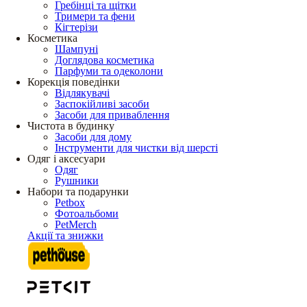
Гребінці та щітки
Тримери та фени
Кігтерізи
Косметика
Шампуні
Доглядова косметика
Парфуми та одеколони
Корекція поведінки
Відлякувачі
Заспокійливі засоби
Засоби для приваблення
Чистота в будинку
Засоби для дому
Інструменти для чистки від шерсті
Одяг і аксесуари
Одяг
Рушники
Набори та подарунки
Petbox
Фотоальбоми
PetMerch
Акції та знижки