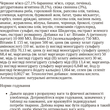
Червоне м'ясо (27,1% баранина: м'ясо, серце, печінка),
дегідратована ягнятина (8,1%), свіжа свинина (3%),
дегідратована риба, гороховий білок, рапсова олія, тапіока,
сочевиця, картопля, буряковий жом, батат, трава міскантус,
гарбуз, пивні дріжджі, шпинат, лососева олія, насіння льону,
ананас, журавлина, яблука, банани, чорниця, броколі, сушені
водорості, кокосова олія, інулін, глюкозамін гідрохлорид,
хондроїтин сульфат, екстракт юки Шидигера, екстракт зеленого
чаю, екстракт розмарину. Добавки на 1 кг: Вітамін A (ретинолу
ацетат) 10 000 МО, Вітамін D3 (холекальциферол) 750 МО,
Вітамін E 155 мг, таурин 500 мг, цинк (як цинку хелат гідрату
амінокислот) 110 мг, залізо (у вигляді моногідрату сульфату
заліза (II)) 70,13 мг, цинк (у вигляді моногідрату сульфату цинку)
68,4 мг, марганець (як хелат марганцю гідрату амінокислот) 50
мг, мідь (у вигляді гідрату міді (II) хелату амінокислот) 30 мг,
мідь (у вигляді пентагідрату сульфату міді (II)) 13,4 мг, марганець
(у вигляді моногідрату сульфату марганцю) 6,848 мг, йод (у
вигляді безводного йодату кальцію) 1,664 мг, селен (як селеніт
натрію) 0,0027 мг. Технологічні добавки: лимонна кислота.
Антиоксидани: натуральні антиоксиданти.
Норми годування
Давати щодня з розрахунку ваги та фізичної активності
улюбленця. Дотримуйтеся норм годування, зазначених у
таблиці на пакованні, але враховуйте індивідуальні
потреби тварини. Добова норма має бути підібрана в такий
спосіб, щоби зберегти оптимальну вагу кота