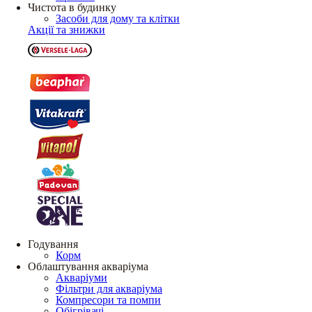
Чистота в будинку
Засоби для дому та клітки
Акції та знижки
Годування
Корм
Облаштування акваріума
Акваріуми
Фільтри для акваріума
Компресори та помпи
Обігрівачі