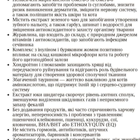
допомагають запобігти проблемам із суглобами, знизити
ризик виникнення дерматитів, зміцнити нервову систему,
а також поліпшити якість шкіри та кота
Містить екстракт зеленого чаю для запобігання утворення
зубного нальоту, а також гарбуз, шпинат і водорості для
зміцнення антиоксидантного захисту організму тварини
Журавлина, що входить до складу, є природним джерелом
вітамінів і антиоксидантів, що запобігають інфекціям
сечівника
Комплекс з інуліном і буряковим жомом позитивно
впливає на склад кишкової мікрофлори кота та роботу
його щитоподібної залози
Хондроітин і глюкозамін захищають хрящі від
передчасного руйнування та відіграють роль будівельного
матеріалу для створення здорової сполучної тканини
Збагачений таурином — життєво важливою для котів
амінокислотою, що підтримує їхній зір і серцево-судинну
систему
Екстракт юки шидигера скорочує рівень азотних сполук,
зменшуючи виділення шкідливих газів і неприємного
запаху фекалій
Без додавання продуктів, які часто спричиняють харчову
алергію, непереносимість і проблеми з травленням:
пшеничної клейковини, пшениці, кукурудзи, сої,
яловичини, BHA/BHT або ETHOXYQUIN (EQ)
Не містить гормонів, антибіотиків, штучних
ароматизаторів, барвників і консервантів
Забезпечує більш низький глікемічний індекс, ніж звичайні