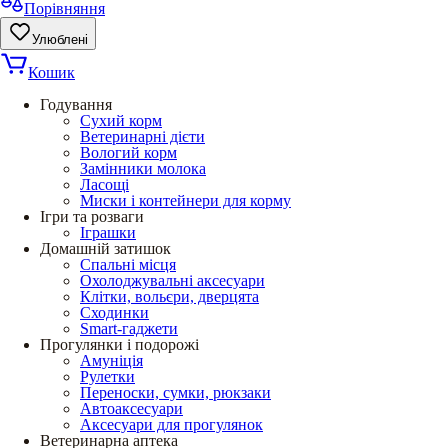
Порівняння
Улюблені
Кошик
Годування
Сухий корм
Ветеринарні дієти
Вологий корм
Замінники молока
Ласощі
Миски і контейнери для корму
Ігри та розваги
Іграшки
Домашній затишок
Спальні місця
Охолоджувальні аксесуари
Клітки, вольєри, дверцята
Сходинки
Smart-гаджети
Прогулянки і подорожі
Амуніція
Рулетки
Переноски, сумки, рюкзаки
Автоаксесуари
Аксесуари для прогулянок
Ветеринарна аптека