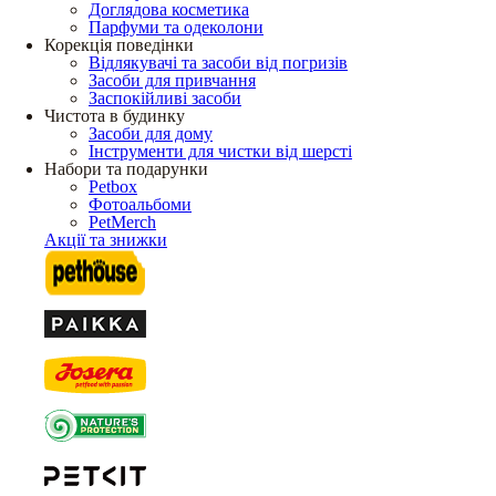
Доглядова косметика
Парфуми та одеколони
Корекція поведінки
Відлякувачі та засоби від погризів
Засоби для привчання
Заспокійливі засоби
Чистота в будинку
Засоби для дому
Інструменти для чистки від шерсті
Набори та подарунки
Petbox
Фотоальбоми
PetMerch
Акції та знижки