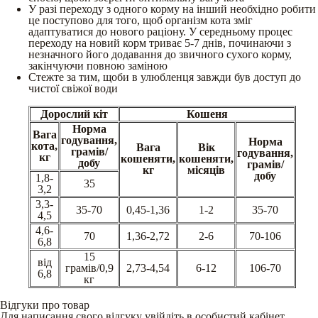
У разі переходу з одного корму на інший необхідно робити
це поступово для того, щоб організм кота зміг
адаптуватися до нового раціону. У середньому процес
переходу на новий корм триває 5-7 днів, починаючи з
незначного його додавання до звичного сухого корму,
закінчуючи повною заміною
Стежте за тим, щоби в улюбленця завжди був доступ до
чистої свіжої води
Дорослий кіт
Кошеня
Норма
Вага
годування,
Норма
кота,
Вага
Вік
грамів/
годування,
кг
кошеняти,
кошеняти,
добу
грамів/
кг
місяців
добу
1,8-
35
3,2
3,3-
35-70
0,45-1,36
1-2
35-70
4,5
4,6-
70
1,36-2,72
2-6
70-106
6,8
15
від
грамів/0,9
2,73-4,54
6-12
106-70
6,8
кг
Відгуки про товар
Для написання свого відгуку увійдіть в особистий кабінет