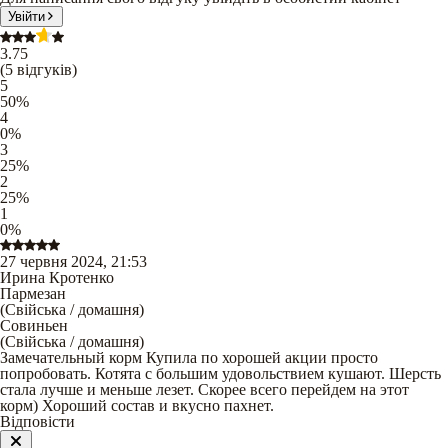
Увійти
3.75
(
5
відгуків
)
5
50
%
4
0
%
3
25
%
2
25
%
1
0
%
27 червня 2024, 21:53
Ирина Кротенко
Пармезан
(
Свійська / домашня
)
Совиньен
(
Свійська / домашня
)
Замечательный корм Купила по хорошей акции просто
попробовать. Котята с большим удовольствием кушают. Шерсть
стала лучше и меньше лезет. Скорее всего перейдем на этот
корм) Хороший состав и вкусно пахнет.
Відповісти