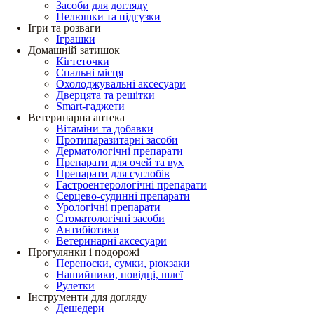
Засоби для догляду
Пелюшки та підгузки
Ігри та розваги
Іграшки
Домашній затишок
Кігтеточки
Спальні місця
Охолоджувальні аксесуари
Дверцята та решітки
Smart-гаджети
Ветеринарна аптека
Вітаміни та добавки
Протипаразитарні засоби
Дерматологічні препарати
Препарати для очей та вух
Препарати для суглобів
Гастроентерологічні препарати
Серцево-судинні препарати
Урологічні препарати
Стоматологічні засоби
Антибіотики
Ветеринарні аксесуари
Прогулянки і подорожі
Переноски, сумки, рюкзаки
Нашийники, повідці, шлеї
Рулетки
Інструменти для догляду
Дешедери