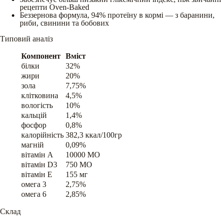
рецепти Oven-Baked
Беззернова формула, 94% протеїну в кормі — з баранини,
риби, свинини та бобових
Типовий аналіз
Компонент
Вміст
білки
32%
жири
20%
зола
7,75%
клітковина
4,5%
вологість
10%
кальцій
1,4%
фосфор
0,8%
калорійність
382,3 ккал/100гр
магній
0,09%
вітамін A
10000 МО
вітамін D3
750 МО
вітамін E
155 мг
омега 3
2,75%
омега 6
2,85%
Склад