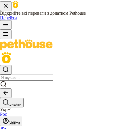
Відкрийте всі переваги з додатком Pethouse
Перейти
Знайти
Укр
Рос
Увійти