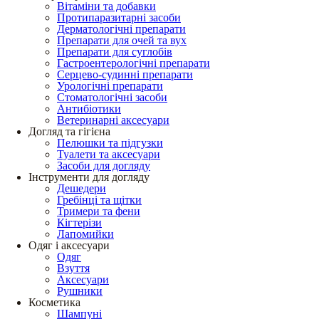
Вітаміни та добавки
Протипаразитарні засоби
Дерматологічні препарати
Препарати для очей та вух
Препарати для суглобів
Гастроентерологічні препарати
Серцево-судинні препарати
Урологічні препарати
Стоматологічні засоби
Антибіотики
Ветеринарні аксесуари
Догляд та гігієна
Пелюшки та підгузки
Туалети та аксесуари
Засоби для догляду
Інструменти для догляду
Дешедери
Гребінці та щітки
Тримери та фени
Кігтерізи
Лапомийки
Одяг і аксесуари
Одяг
Взуття
Аксесуари
Рушники
Косметика
Шампуні