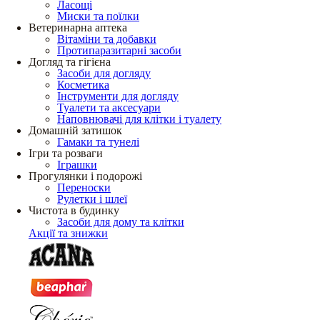
Ласощі
Миски та поїлки
Ветеринарна аптека
Вітаміни та добавки
Протипаразитарні засоби
Догляд та гігієна
Засоби для догляду
Косметика
Інструменти для догляду
Туалети та аксесуари
Наповнювачі для клітки і туалету
Домашній затишок
Гамаки та тунелі
Ігри та розваги
Іграшки
Прогулянки і подорожі
Переноски
Рулетки і шлеї
Чистота в будинку
Засоби для дому та клітки
Акції та знижки