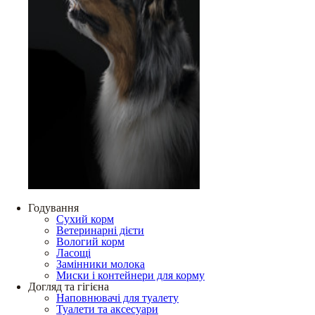
Годування
Сухий корм
Ветеринарні дієти
Вологий корм
Ласощі
Замінники молока
Миски і контейнери для корму
Догляд та гігієна
Наповнювачі для туалету
Туалети та аксесуари