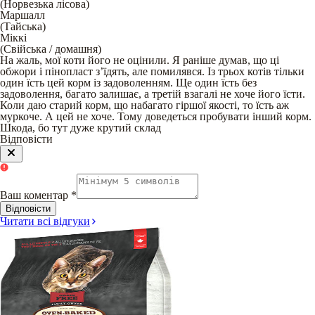
(
Норвезька лісова
)
Маршалл
(
Тайська
)
Міккі
(
Свійська / домашня
)
На жаль, мої коти його не оцінили. Я раніше думав, що ці
обжори і пінопласт зʼїдять, але помилявся. Із трьох котів тільки
один їсть цей корм із задоволенням. Ще один їсть без
задоволення, багато залишає, а третій взагалі не хоче його їсти.
Коли даю старий корм, що набагато гіршої якості, то їсть аж
муркоче. А цей не хоче. Тому доведеться пробувати інший корм.
Шкода, бо тут дуже крутий склад
Відповісти
Ваш коментар
*
Відповісти
Читати всі відгуки