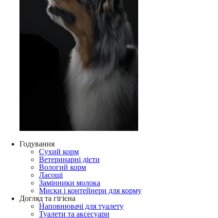
Годування
Сухий корм
Ветеринарні дієти
Вологий корм
Ласощі
Замінники молока
Миски і контейнери для корму
Догляд та гігієна
Наповнювачі для туалету
Туалети та аксесуари