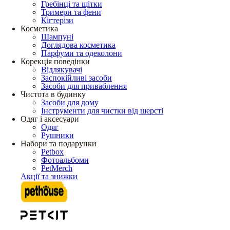
Гребінці та щітки
Тримери та фени
Кігтерізи
Косметика
Шампуні
Доглядова косметика
Парфуми та одеколони
Корекція поведінки
Відлякувачі
Заспокійливі засоби
Засоби для приваблення
Чистота в будинку
Засоби для дому
Інструменти для чистки від шерсті
Одяг і аксесуари
Одяг
Рушники
Набори та подарунки
Petbox
Фотоальбоми
PetMerch
Акції та знижки