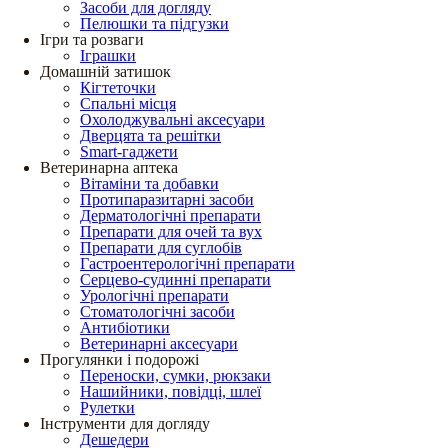
Засоби для догляду
Пелюшки та підгузки
Ігри та розваги
Іграшки
Домашній затишок
Кігтеточки
Спальні місця
Охолоджувальні аксесуари
Дверцята та решітки
Smart-гаджети
Ветеринарна аптека
Вітаміни та добавки
Протипаразитарні засоби
Дерматологічні препарати
Препарати для очей та вух
Препарати для суглобів
Гастроентерологічні препарати
Серцево-судинні препарати
Урологічні препарати
Стоматологічні засоби
Антибіотики
Ветеринарні аксесуари
Прогулянки і подорожі
Переноски, сумки, рюкзаки
Нашийники, повідці, шлеї
Рулетки
Інструменти для догляду
Дешедери