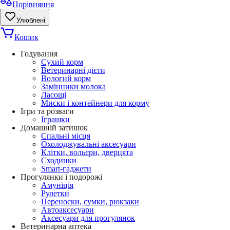
Порівняння
Улюблені
Кошик
Годування
Сухий корм
Ветеринарні дієти
Вологий корм
Замінники молока
Ласощі
Миски і контейнери для корму
Ігри та розваги
Іграшки
Домашній затишок
Спальні місця
Охолоджувальні аксесуари
Клітки, вольєри, дверцята
Сходинки
Smart-гаджети
Прогулянки і подорожі
Амуніція
Рулетки
Переноски, сумки, рюкзаки
Автоаксесуари
Аксесуари для прогулянок
Ветеринарна аптека