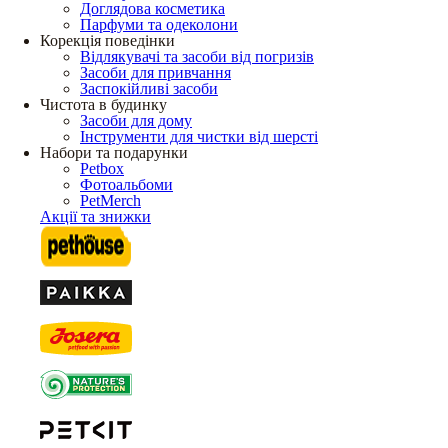
Доглядова косметика
Парфуми та одеколони
Корекція поведінки
Відлякувачі та засоби від погризів
Засоби для привчання
Заспокійливі засоби
Чистота в будинку
Засоби для дому
Інструменти для чистки від шерсті
Набори та подарунки
Petbox
Фотоальбоми
PetMerch
Акції та знижки