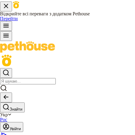
Відкрийте всі переваги з додатком Pethouse
Перейти
Знайти
Укр
Рос
Увійти