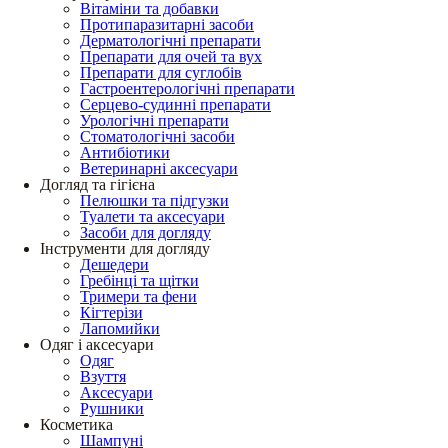
Вітаміни та добавки
Протипаразитарні засоби
Дерматологічні препарати
Препарати для очей та вух
Препарати для суглобів
Гастроентерологічні препарати
Серцево-судинні препарати
Урологічні препарати
Стоматологічні засоби
Антибіотики
Ветеринарні аксесуари
Догляд та гігієна
Пелюшки та підгузки
Туалети та аксесуари
Засоби для догляду
Інструменти для догляду
Дешедери
Гребінці та щітки
Тримери та фени
Кігтерізи
Лапомийки
Одяг і аксесуари
Одяг
Взуття
Аксесуари
Рушники
Косметика
Шампуні