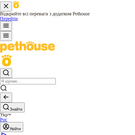
Відкрийте всі переваги з додатком Pethouse
Перейти
Знайти
Укр
Рос
Увійти