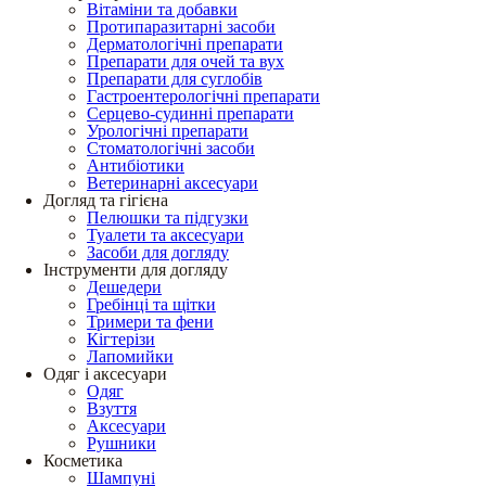
Вітаміни та добавки
Протипаразитарні засоби
Дерматологічні препарати
Препарати для очей та вух
Препарати для суглобів
Гастроентерологічні препарати
Серцево-судинні препарати
Урологічні препарати
Стоматологічні засоби
Антибіотики
Ветеринарні аксесуари
Догляд та гігієна
Пелюшки та підгузки
Туалети та аксесуари
Засоби для догляду
Інструменти для догляду
Дешедери
Гребінці та щітки
Тримери та фени
Кігтерізи
Лапомийки
Одяг і аксесуари
Одяг
Взуття
Аксесуари
Рушники
Косметика
Шампуні