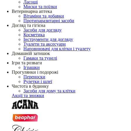
Ласощі
Миски та поїлки
Ветеринарна аптека
Вітаміни та добавки
Протипаразитарні засоби
Догляд та гігієна
Засоби для догляду
Косметика
Інструменти для догляду
Туалети та аксесуари
Наповнювачі для клітки і туалету
Домашній затишок
Гамаки та тунелі
Ігри та розваги
Іграшки
Прогулянки і подорожі
Переноски
Рулетки і шлеї
Чистота в будинку
Засоби для дому та клітки
Акції та знижки