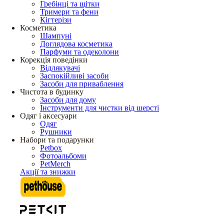
Гребінці та щітки
Тримери та фени
Кігтерізи
Косметика
Шампуні
Доглядова косметика
Парфуми та одеколони
Корекція поведінки
Відлякувачі
Заспокійливі засоби
Засоби для приваблення
Чистота в будинку
Засоби для дому
Інструменти для чистки від шерсті
Одяг і аксесуари
Одяг
Рушники
Набори та подарунки
Petbox
Фотоальбоми
PetMerch
Акції та знижки