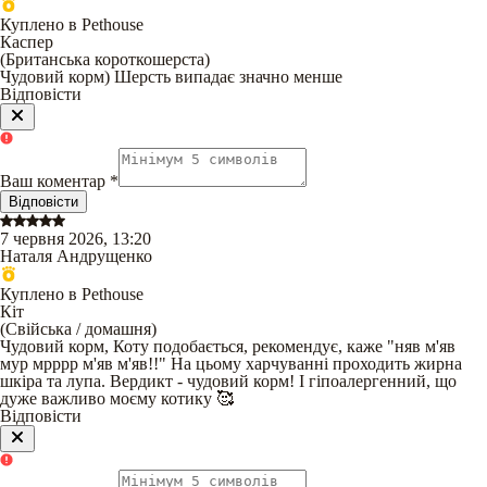
Куплено в Pethouse
Каспер
(
Британська короткошерста
)
Чудовий корм) Шерсть випадає значно менше
Відповісти
Ваш коментар
*
Відповісти
7 червня 2026, 13:20
Наталя Андрущенко
Куплено в Pethouse
Кіт
(
Свійська / домашня
)
Чудовий корм, Коту подобається, рекомендує, каже "няв м'яв
мур мрррр м'яв м'яв!!" На цьому харчуванні проходить жирна
шкіра та лупа. Вердикт - чудовий корм! І гіпоалергенний, що
дуже важливо моєму котику 🥰
Відповісти