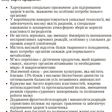
Харчування спеціально призначене для підтримання
здоров’я котів, зважаючи на особливі потреби їхнього
організму
У виробництві використовуються унікальні технології, які
забезпечують високу якість раціонів, а спеціальне
паковання із захищеною атмосферою зберігає корисні
властивості інгредієнтів
Не містить зернових, що зменшує ймовірність виникнення
несприятливих харчових реакцій, особливо у схильних до
проявів алергії улюбленців
Містить високий відсоток білків тваринного походження,
яких потребує організм хижаків для нормального
метаболізму
М’ясо перепілки є дієтичним продуктом, який відмінно
смакує, насичує організм вітамінами та необхідними
мікро- й макроелементами
Збагачений кіноа – рослинною культурою, яка містить
близько 13% білків з високою біологічною цінністю та
оптимальним балансом усіх незамінних амінокислот
Куркума має багато корисних властивостей, зокрема
антиоксидантний та протизапальний вплив, зменшення
ризиків серцево-судинних захворювань та поліпшення
роботи мозку
Додавання фруктоолігосахаридів і мананолігосахаридів
сприятливо впливає на процес травлення та забезпечує
підтримання здоров’я кишечника
Рибний жир багатий на поліненасичені жирні кислоти