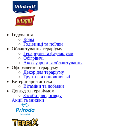
Годування
Корм
Годівниці та поїлки
Облаштування тераріуму
Тераріуми та фаунаріуми
Обігрівачі
Аксесуари для облаштування
Оформлення тераріуму
Декор для тераріуму
Грунти та наповнювачі
Ветеринарна аптека
Вітаміни та добавки
Догляд за тераріумом
Засоби для догляду
Акції та знижки