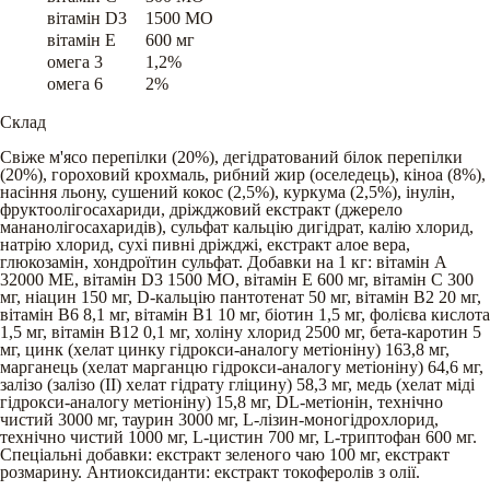
вітамін D3
1500 МО
вітамін E
600 мг
омега 3
1,2%
омега 6
2%
Склад
Свіже м'ясо перепілки (20%), дегідратований білок перепілки
(20%), гороховий крохмаль, рибний жир (оселедець), кіноа (8%),
насіння льону, сушений кокос (2,5%), куркума (2,5%), інулін,
фруктоолігосахариди, дріжджовий екстракт (джерело
мананолiгосахаридів), сульфат кальцію дигідрат, калію хлорид,
натрію хлорид, сухі пивні дріжджі, екстракт алое вера,
глюкозамін, хондроїтин сульфат. Добавки на 1 кг: вітамін А
32000 МЕ, вітамін D3 1500 МО, вітамін Е 600 мг, вітамін С 300
мг, ніацин 150 мг, D-кальцію пантотенат 50 мг, вітамін В2 20 мг,
вітамін В6 8,1 мг, вітамін В1 10 мг, біотин 1,5 мг, фолієва кислота
1,5 мг, вітамін В12 0,1 мг, холіну хлорид 2500 мг, бета-каротин 5
мг, цинк (хелат цинку гідрокси-аналогу метіоніну) 163,8 мг,
марганець (хелат марганцю гідрокси-аналогу метіоніну) 64,6 мг,
залізо (залізо (II) хелат гідрату гліцину) 58,3 мг, медь (хелат міді
гідрокси-аналогу метіоніну) 15,8 мг, DL-метіонін, технічно
чистий 3000 мг, таурин 3000 мг, L-лізин-моногідрохлорид,
технічно чистий 1000 мг, L-цистин 700 мг, L-триптофан 600 мг.
Спеціальні добавки: екстракт зеленого чаю 100 мг, екстракт
розмарину. Антиоксиданти: екстракт токоферолів з олії.