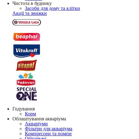
Чистота в будинку
Засоби для дому та клітки
Акції та знижки
Годування
Корм
Облаштування акваріума
Акваріуми
Фільтри для акваріума
Компресори та помпи
Обігрівачі