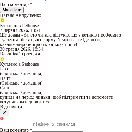
Ваш коментар
*
Відповісти
Наталя Андрущенко
Куплено в Pethouse
7 червня 2026, 13:21
Ще додам - багато читала відгуків, що у котиків проблеми з
туалетом після цього корму. У мого - все ідеально,
какашковиробницво як книжка пише!
30 травня 2026, 18:34
Вероніка Терлецька
Куплено в Pethouse
Бакс
(
Свійська / домашня
)
Найті
(
Свійська / домашня
)
Санні
(
Свійська / домашня
)
купила на період линьки, щоб підтримати та допомогти
котунчикам відновитися
Відповісти
Ваш коментар
*