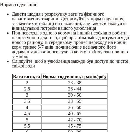
Норми годування
Давати щодня з розрахунку ваги та фізичного
навантаження тварини. Дотримуйтеся норм годування,
зазначених в таблиці на пакованні, але також враховуйте
індивідуальні потреби вашого улюбленця
При переході з одного корму на інший необхідно робити
це поступово для того, щоб організм зміг адаптуватися до
нового раціону. В середньому процес переходу на новий
корм триває 5-7 днів, починаючи з незначного його
додавання до звичного сухого корму, закінчуючи повною
заміною
Слідкуйте, щоб в улюбленця завжди був доступ до чистої
свіжої води
Вага кота, кг
Норма годування, грамів/добу
2
23 - 38
2,5
26 - 44
3
30 - 50
3,5
33 - 55
4
36 - 60
4,5
40 - 65
5
42 - 70
5,5
45 - 75