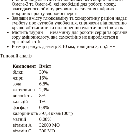
Омега-3 та Омега-6, які необхідні для роботи мозку,
злагодженого обміну речовин, насичення шкірних
покривів і росту здорової шерсті
Завдяки вмісту глюкозаміну та хондроїтину раціон надає
турботу про суглоби улюбленця, сприяючи відновленню
хрящової тканини та поліпшенню еластичності зв’язок
Містить таурин — незамінну для роботи серця та органів
зору амінокислоту, яка самостійно не виробляється в
організмі котів
Розмір гранул: діаметр 8-10 мм, товщина 3,5-5,5 мм
Типовий аналіз
Компонент
Вміст
білки
30%
жири
16%
зола
6,8%
клітковина
2,3%
вологість
8%
кальцій
1%
фосфор
0,8%
калорійність
397,3 ккал/100гр
магній
0,08%
вітамін A
32000 МО
вітамін C
300 МО