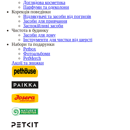
Доглядова косметика
Парфуми та одеколони
Корекція поведінки
Відлякувачі та засоби від погризів
Засоби для привчання
Заспокійливі засоби
Чистота в будинку
Засоби для дому
Інструменти для чистки від шерсті
Набори та подарунки
Petbox
Фотоальбоми
PetMerch
Акції та знижки