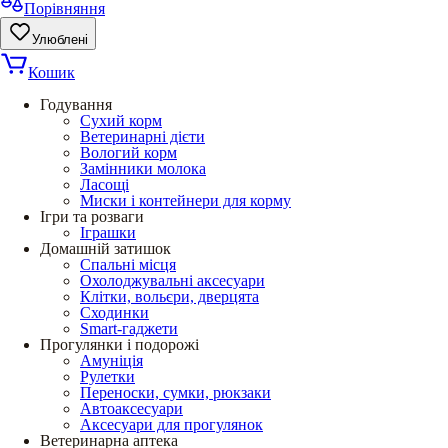
Порівняння
Улюблені
Кошик
Годування
Сухий корм
Ветеринарні дієти
Вологий корм
Замінники молока
Ласощі
Миски і контейнери для корму
Ігри та розваги
Іграшки
Домашній затишок
Спальні місця
Охолоджувальні аксесуари
Клітки, вольєри, дверцята
Сходинки
Smart-гаджети
Прогулянки і подорожі
Амуніція
Рулетки
Переноски, сумки, рюкзаки
Автоаксесуари
Аксесуари для прогулянок
Ветеринарна аптека