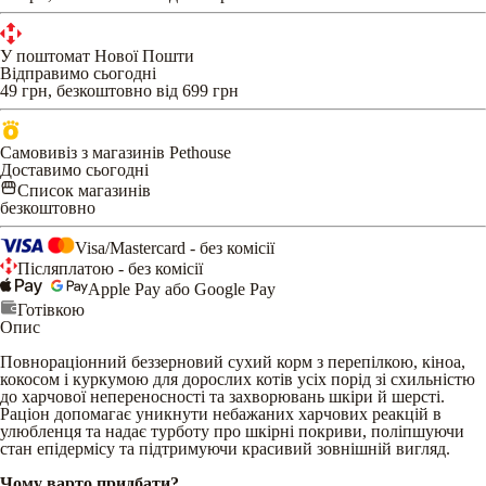
У поштомат Нової Пошти
Відправимо сьогодні
49 грн, безкоштовно від 699 грн
Самовивіз з магазинів Pethouse
Доставимо сьогодні
Список магазинів
безкоштовно
Visa/Mastercard - без комісії
Післяплатою - без комісії
Apple Pay або Google Pay
Готівкою
Опис
Повнораціонний беззерновий сухий корм з перепілкою, кіноа,
кокосом і куркумою для дорослих котів усіх порід зі схильністю
до харчової непереносності та захворювань шкіри й шерсті.
Раціон допомагає уникнути небажаних харчових реакцій в
улюбленця та надає турботу про шкірні покриви, поліпшуючи
стан епідермісу та підтримуючи красивий зовнішній вигляд.
Чому варто придбати?