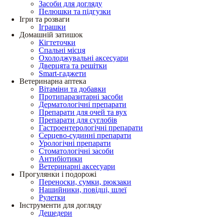
Засоби для догляду
Пелюшки та підгузки
Ігри та розваги
Іграшки
Домашній затишок
Кігтеточки
Спальні місця
Охолоджувальні аксесуари
Дверцята та решітки
Smart-гаджети
Ветеринарна аптека
Вітаміни та добавки
Протипаразитарні засоби
Дерматологічні препарати
Препарати для очей та вух
Препарати для суглобів
Гастроентерологічні препарати
Серцево-судинні препарати
Урологічні препарати
Стоматологічні засоби
Антибіотики
Ветеринарні аксесуари
Прогулянки і подорожі
Переноски, сумки, рюкзаки
Нашийники, повідці, шлеї
Рулетки
Інструменти для догляду
Дешедери