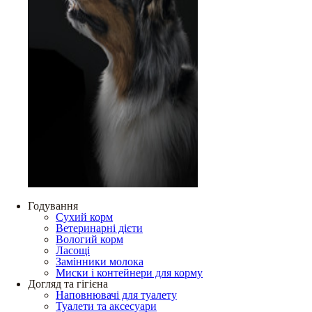
Годування
Сухий корм
Ветеринарні дієти
Вологий корм
Ласощі
Замінники молока
Миски і контейнери для корму
Догляд та гігієна
Наповнювачі для туалету
Туалети та аксесуари