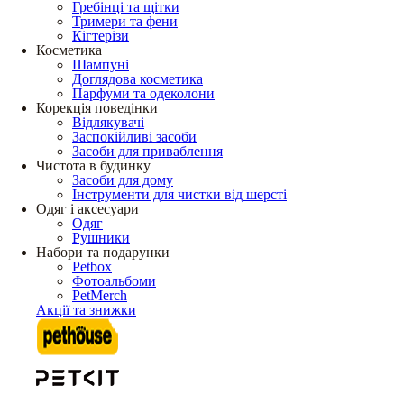
Гребінці та щітки
Тримери та фени
Кігтерізи
Косметика
Шампуні
Доглядова косметика
Парфуми та одеколони
Корекція поведінки
Відлякувачі
Заспокійливі засоби
Засоби для приваблення
Чистота в будинку
Засоби для дому
Інструменти для чистки від шерсті
Одяг і аксесуари
Одяг
Рушники
Набори та подарунки
Petbox
Фотоальбоми
PetMerch
Акції та знижки