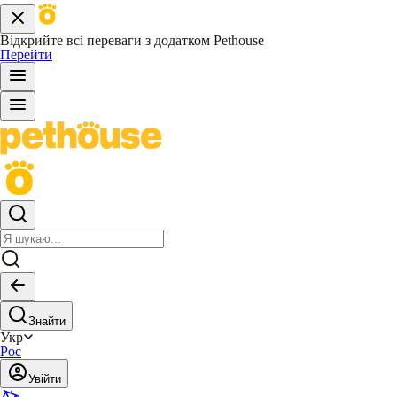
Відкрийте всі переваги з додатком Pethouse
Перейти
Знайти
Укр
Рос
Увійти