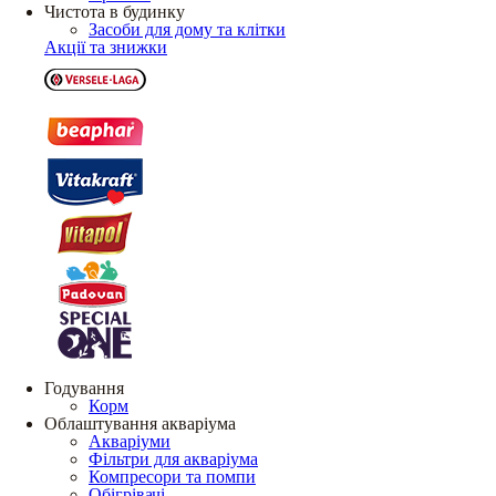
Чистота в будинку
Засоби для дому та клітки
Акції та знижки
Годування
Корм
Облаштування акваріума
Акваріуми
Фільтри для акваріума
Компресори та помпи
Обігрівачі