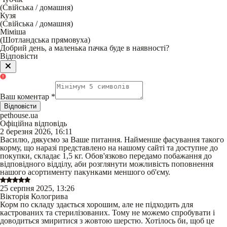
(
Свійська / домашня
)
Кузя
(
Свійська / домашня
)
Міміша
(
Шотландська прямовуха
)
Добрий день, а маленька пачка буде в наявності?
Відповісти
Ваш коментар
*
Відповісти
pethouse.ua
Офіційна відповідь
2 березня 2026, 16:11
Василю, дякуємо за Ваше питання. Найменше фасування такого
корму, що наразі представлено на нашому сайті та доступне до
покупки, складає 1,5 кг. Обов'язково передамо побажання до
відповідного відділу, аби розглянути можливість поповнення
нашого асортименту пакунками меншого об'єму.
25 серпня 2025, 13:26
Вікторія Кологрива
Корм по складу здається хорошим, але не підходить для
кастрованих та стерилізованих. Тому не можемо спробувати і
доводиться змиритися з жовтою шерстю. Хотілось би, щоб це