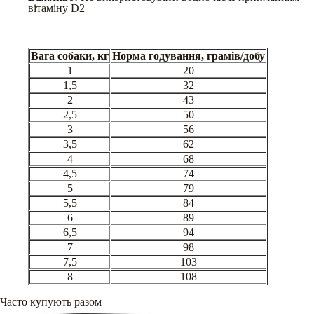
вітаміну D2
Вага собаки, кг
Норма годування, грамів/добу
1
20
1,5
32
2
43
2,5
50
3
56
3,5
62
4
68
4,5
74
5
79
5,5
84
6
89
6,5
94
7
98
7,5
103
8
108
Часто купують разом