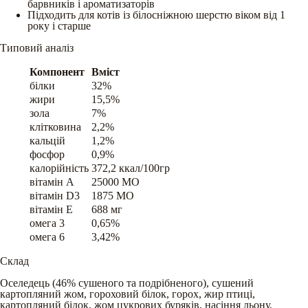
барвників і ароматизаторів
Підходить для котів із білосніжною шерстю віком від 1
року і старше
Типовий аналіз
Компонент
Вміст
білки
32%
жири
15,5%
зола
7%
клітковина
2,2%
кальцій
1,2%
фосфор
0,9%
калорійність
372,2 ккал/100гр
вітамін A
25000 МО
вітамін D3
1875 МО
вітамін E
688 мг
омега 3
0,65%
омега 6
3,42%
Склад
Оселедець (46% сушеного та подрібненого), сушений
картопляний жом, гороховий білок, горох, жир птиці,
картопляний білок, жом цукрових буряків, насіння льону,