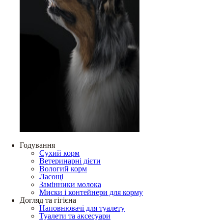
Годування
Сухий корм
Ветеринарні дієти
Вологий корм
Ласощі
Замінники молока
Миски і контейнери для корму
Догляд та гігієна
Наповнювачі для туалету
Туалети та аксесуари