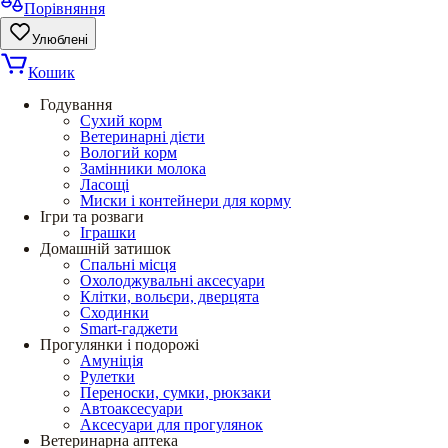
Порівняння
Улюблені
Кошик
Годування
Сухий корм
Ветеринарні дієти
Вологий корм
Замінники молока
Ласощі
Миски і контейнери для корму
Ігри та розваги
Іграшки
Домашній затишок
Спальні місця
Охолоджувальні аксесуари
Клітки, вольєри, дверцята
Сходинки
Smart-гаджети
Прогулянки і подорожі
Амуніція
Рулетки
Переноски, сумки, рюкзаки
Автоаксесуари
Аксесуари для прогулянок
Ветеринарна аптека