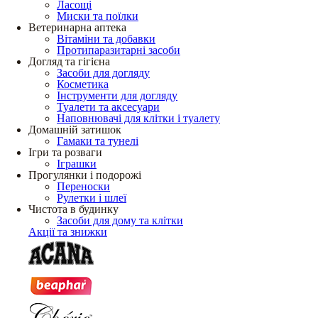
Ласощі
Миски та поїлки
Ветеринарна аптека
Вітаміни та добавки
Протипаразитарні засоби
Догляд та гігієна
Засоби для догляду
Косметика
Інструменти для догляду
Туалети та аксесуари
Наповнювачі для клітки і туалету
Домашній затишок
Гамаки та тунелі
Ігри та розваги
Іграшки
Прогулянки і подорожі
Переноски
Рулетки і шлеї
Чистота в будинку
Засоби для дому та клітки
Акції та знижки