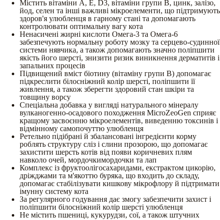
Містить вітаміни А, Е, D3, вітаміни групи В, цинк, залізо,
йод, селен та інші важливі мікроелементи, що підтримують
здоров'я улюбленця в гарному стані та допомагають
контролювати оптимальну вагу кота
Ненасичені жирні кислоти Омега-3 та Омега-6
забезпечують нормальну роботу мозку та серцево-судинної
системи нявчика, а також допомагають значно поліпшити
якість його шерсті, знизити ризик виникнення дерматитів і
запальних процесів
Підвищений вміст біотину (вітаміну групи В) допомагає
підкреслити білосніжний колір шерсті, поліпшити її
живлення, а також зберегти здоровий стан шкіри та
товщину ворсу
Спеціальна добавка у вигляді натурального мінералу
вулканогенно-осадового походження MicroZeoGen сприяє
кращому засвоєнню мікроелементів, виведенню токсинів і
відмінному самопочуттю улюбленця
Ретельно підібрані й збалансовані інгредієнти корму
роблять структуру сліз і слини прозорою, що допомагає
захистити шерсть котів від появи коричневих плям
навколо очей, мордочкимордочки та лап
Комплекс із фруктоолігосахаридами, екстрактом цикорію,
дріжджами та м'якоттю буряка, що входить до складу,
допомагає стабілізувати кишкову мікрофлору й підтримати
імунну систему кота
За регулярного годування дає змогу забезпечити захист і
поліпшити білосніжний колір шерсті улюбленця
Не містить пшениці, кукурудзи, сої, а також штучних