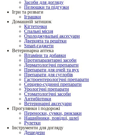
Засоби для догляду
Пелюшки та підгузки
Ігри та розваги
Іграшки
Домашній затишок
Кігтеточки
Спальні місця
Охолоджувальні аксесуари
Дверцята та решітки
Smart-гаджети
Ветеринарна аптека
Вітаміни та добавки
Протипаразитарні засоби
Дерматологічні препарати
Препарати для очей та вух
Препарати для суглобів
Гастроентерологічні препарати
Серцево-судинні препарати
Урологічні препарати
Стоматологічні засоби
Антибіотики
Ветеринарні аксесуари
Прогулянки і подорожі
Переноски, сумки, рюкзаки
Нашийники, повідці, шлеї
Рулетки
Інструменти для догляду
Дешедери