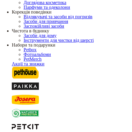
Доглядова косметика
Парфуми та одеколони
Корекція поведінки
Відлякувачі та засоби від погризів
Засоби для привчання
Заспокійливі засоби
Чистота в будинку
Засоби для дому
Інструменти для чистки від шерсті
Набори та подарунки
Petbox
Фотоальбоми
PetMerch
Акції та знижки