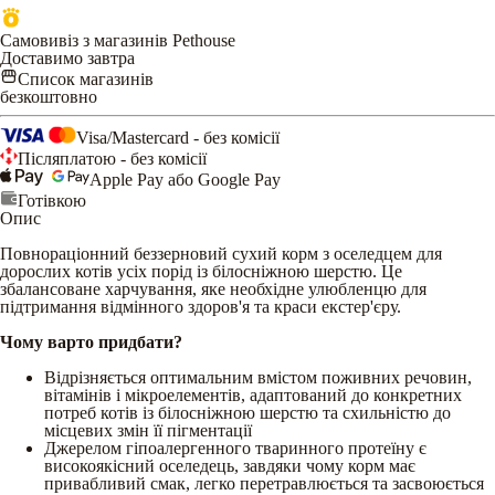
Самовивіз з магазинів Pethouse
Доставимо завтра
Список магазинів
безкоштовно
Visa/Mastercard - без комісії
Післяплатою - без комісії
Apple Pay або Google Pay
Готівкою
Опис
Повнораціонний беззерновий сухий корм з оселедцем для
дорослих котів усіх порід із білосніжною шерстю. Це
збалансоване харчування, яке необхідне улюбленцю для
підтримання відмінного здоров'я та краси екстер'єру.
Чому варто придбати?
Відрізняється оптимальним вмістом поживних речовин,
вітамінів і мікроелементів, адаптований до конкретних
потреб котів із білосніжною шерстю та схильністю до
місцевих змін її пігментації
Джерелом гіпоалергенного тваринного протеїну є
високоякісний оселедець, завдяки чому корм має
привабливий смак, легко перетравлюється та засвоюється