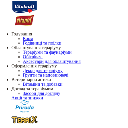
Годування
Корм
Годівниці та поїлки
Облаштування тераріуму
Тераріуми та фаунаріуми
Обігрівачі
Аксесуари для облаштування
Оформлення тераріуму
Декор для тераріуму
Грунти та наповнювачі
Ветеринарна аптека
Вітаміни та добавки
Догляд за тераріумом
Засоби для догляду
Акції та знижки