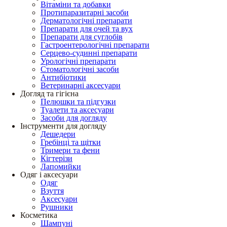
Вітаміни та добавки
Протипаразитарні засоби
Дерматологічні препарати
Препарати для очей та вух
Препарати для суглобів
Гастроентерологічні препарати
Серцево-судинні препарати
Урологічні препарати
Стоматологічні засоби
Антибіотики
Ветеринарні аксесуари
Догляд та гігієна
Пелюшки та підгузки
Туалети та аксесуари
Засоби для догляду
Інструменти для догляду
Дешедери
Гребінці та щітки
Тримери та фени
Кігтерізи
Лапомийки
Одяг і аксесуари
Одяг
Взуття
Аксесуари
Рушники
Косметика
Шампуні