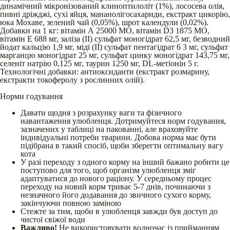
динамічний мікронізований клиноптилоліт (1%), лососева олія,
пивні дріжджі, сухі яйця, мананолігосахариди, екстракт цикорію,
юка Мохаве, зелений чай (0,05%), шрот календули (0,02%).
Добавки на 1 кг: вітамін А 25000 МО, вітамін D3 1875 МО,
вітамін Е 688 мг, заліза (ІІ) сульфат моногідрат 62,5 мг, безводний
йодат кальцію 1,9 мг, міді (ІІ) сульфат пентагідрат 6 3 мг, сульфат
марганцю моногідрат 25 мг, сульфат цинку моногідрат 143,75 мг,
селеніт натрію 0,125 мг, таурин 1250 мг, DL-метіонін 5 г.
Технологічні добавки: антиоксиданти (екстракт розмарину,
екстракти токоферолу з рослинних олій).
Норми годування
Давати щодня з розрахунку ваги та фізичного
навантаження улюбленця. Дотримуйтеся норм годування,
зазначених у таблиці на пакованні, але враховуйте
індивідуальні потреби тварини. Добова норма має бути
підібрана в такий спосіб, щоби зберегти оптимальну вагу
кота
У разі переходу з одного корму на інший бажано робити це
поступово для того, щоб організм улюбленця зміг
адаптуватися до нового раціону. У середньому процес
переходу на новий корм триває 5-7 днів, починаючи з
незначного його додавання до звичного сухого корму,
закінчуючи повною заміною
Стежте за тим, щоби в улюбленця завжди був доступ до
чистої свіжої води
Важливо!
Не використовувати водночас із прийманням